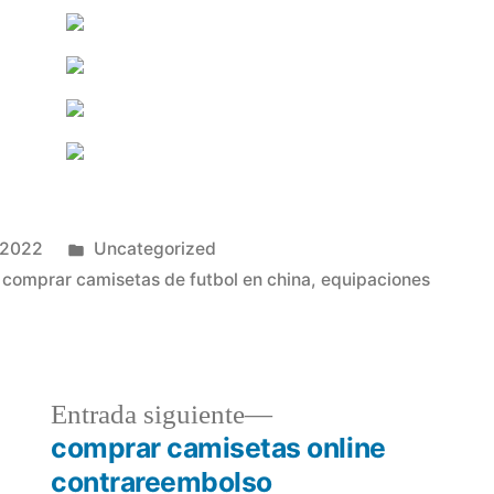
Publicado
 2022
Uncategorized
en
,
comprar camisetas de futbol en china
,
equipaciones
a
Entrada
Entrada siguiente
r:
siguiente:
comprar camisetas online
contrareembolso