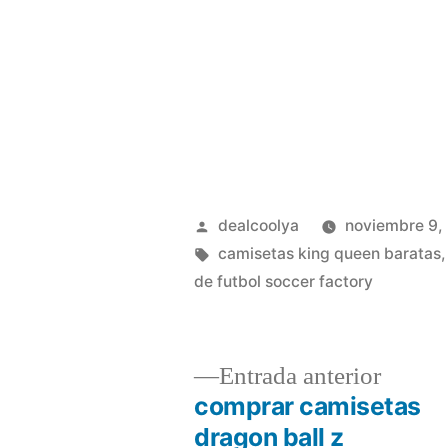
Publicado
dealcoolya
noviembre 9,
por
Etiquetas:
camisetas king queen baratas
de futbol soccer factory
Entrad
Entrada anterior
anterio
comprar camisetas
Navegación
dragon ball z