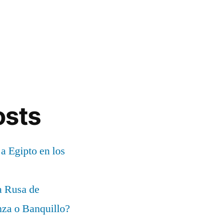
osts
 a Egipto en los
a Rusa de
za o Banquillo?