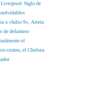
Liverpool: Siglo de
nolvidables
a a «falso 9», Arteta
s de delantero
dualmente el
ero centro, el Chelsea
eador