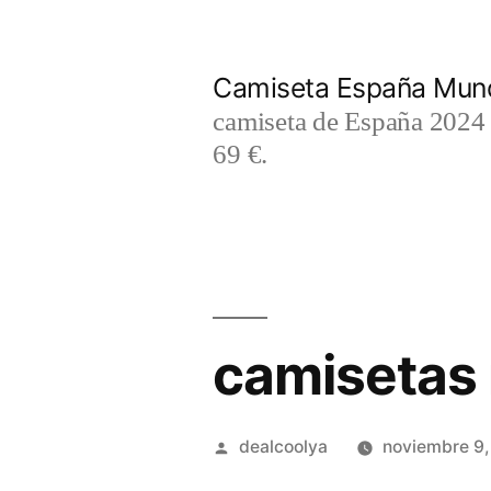
Saltar
al
Camiseta España Mund
contenido
camiseta de España 2024 m
69 €.
camisetas 
Publicado
dealcoolya
noviembre 9
por