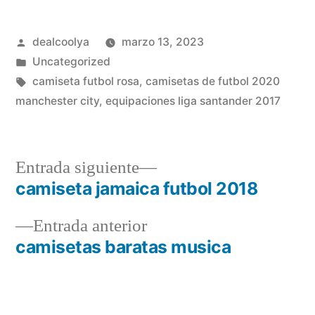
Publicado
dealcoolya
marzo 13, 2023
por
Publicado
Uncategorized
en
Etiquetas:
camiseta futbol rosa
,
camisetas de futbol 2020
manchester city
,
equipaciones liga santander 2017
Entrada
Entrada siguiente
siguiente:
camiseta jamaica futbol 2018
Navegación
Entrada
Entrada anterior
de
anterior:
camisetas baratas musica
entradas