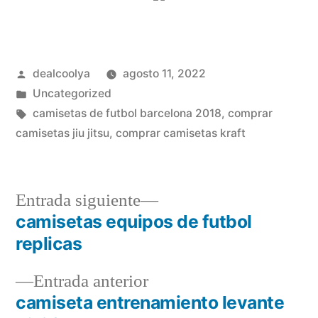
Publicado
dealcoolya
agosto 11, 2022
por
Publicado
Uncategorized
en
Etiquetas:
camisetas de futbol barcelona 2018
,
comprar
camisetas jiu jitsu
,
comprar camisetas kraft
Entrada
Entrada siguiente
siguiente:
camisetas equipos de futbol
Navegación
replicas
de
Entrada
Entrada anterior
entradas
anterior:
camiseta entrenamiento levante