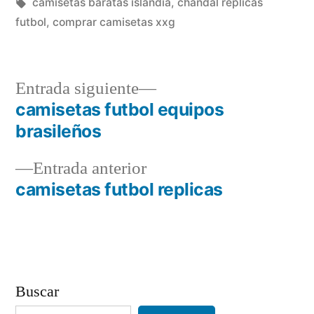
en
Etiquetas:
camisetas baratas islandia
,
chandal replicas
futbol
,
comprar camisetas xxg
Entrada
Entrada siguiente
siguiente:
camisetas futbol equipos
Navegación
brasileños
de
Entrada
Entrada anterior
entradas
anterior:
camisetas futbol replicas
Buscar