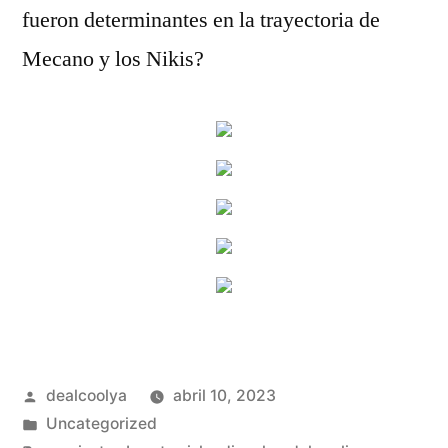
fueron determinantes en la trayectoria de
Mecano y los Nikis?
Publicado
dealcoolya
abril 10, 2023
por
Publicado
Uncategorized