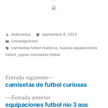
Publicado
dealcoolya
septiembre 6, 2022
por
Publicado
Uncategorized
en
Etiquetas:
camisetas futbol mallorca
,
nuevas equipaciones
futbol
,
yupoo camisetas futbol
Entrada
Entrada siguiente
siguiente:
camisetas de futbol curiosas
Navegación
Entrada
Entrada anterior
de
anterior:
equipaciones futbol nio 3 aos