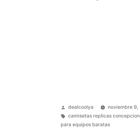
Publicado
dealcoolya
noviembre 9,
por
Etiquetas:
camisetas replicas concepcion
para equipos baratas