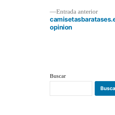
Entrad
Entrada anterior
anterio
camisetasbaratases.
Navegación
opinion
de
entradas
Buscar
Busca