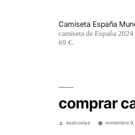
Saltar
al
Camiseta España Mund
contenido
camiseta de España 2024 m
69 €.
comprar ca
Publicado
dealcoolya
noviembre 9
por