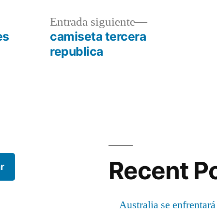
a
Entrada
Entrada siguiente
r:
siguiente:
es
camiseta tercera
republica
Recent P
r
Australia se enfrentará