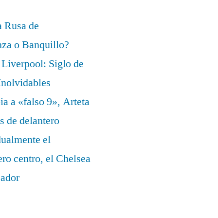
a Rusa de
za o Banquillo?
Liverpool: Siglo de
nolvidables
a a «falso 9», Arteta
s de delantero
dualmente el
ero centro, el Chelsea
eador