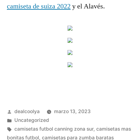
camiseta de suiza 2022
y el Alavés.
Publicado
dealcoolya
marzo 13, 2023
por
Publicado
Uncategorized
en
Etiquetas:
camisetas futbol canning zona sur
,
camisetas mas
bonitas futbol
,
camisetas para zumba baratas