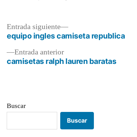
Entrada
Entrada siguiente
siguiente:
equipo ingles camiseta republica
Navegación
Entrada
Entrada anterior
de
anterior:
camisetas ralph lauren baratas
entradas
Buscar
Buscar