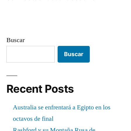
entradas
Buscar
Buscar
Recent Posts
Australia se enfrentará a Egipto en los
octavos de final
Rashford y su Montaña Rusa de