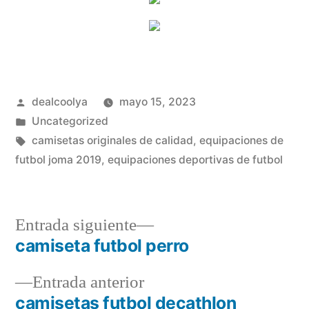
Publicado
dealcoolya
mayo 15, 2023
por
Publicado
Uncategorized
en
Etiquetas:
camisetas originales de calidad
,
equipaciones de
futbol joma 2019
,
equipaciones deportivas de futbol
Entrada
Entrada siguiente
siguiente:
camiseta futbol perro
Navegación
Entrada
Entrada anterior
de
anterior:
camisetas futbol decathlon