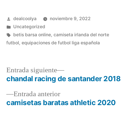
Publicado
dealcoolya
noviembre 9, 2022
por
Publicado
Uncategorized
en
Etiquetas:
betis barsa online
,
camiseta irlanda del norte
futbol
,
equipaciones de futbol liga española
Entrada
Entrada siguiente
siguiente:
chandal racing de santander 2018
Navegación
Entrada
Entrada anterior
de
anterior:
camisetas baratas athletic 2020
entradas