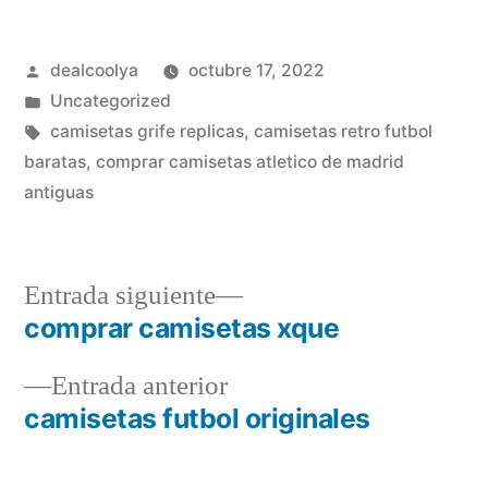
Publicado
dealcoolya
octubre 17, 2022
por
Publicado
Uncategorized
en
Etiquetas:
camisetas grife replicas
,
camisetas retro futbol
baratas
,
comprar camisetas atletico de madrid
antiguas
Entrada
Entrada siguiente
siguiente:
comprar camisetas xque
Navegación
Entrada
Entrada anterior
de
anterior:
camisetas futbol originales
entradas