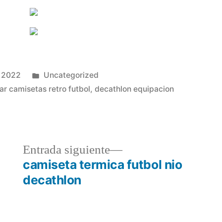
Publicado
, 2022
Uncategorized
en
r camisetas retro futbol
,
decathlon equipacion
a
Entrada
Entrada siguiente
r:
siguiente:
camiseta termica futbol nio
decathlon