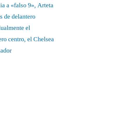
a a «falso 9», Arteta
s de delantero
dualmente el
ero centro, el Chelsea
eador