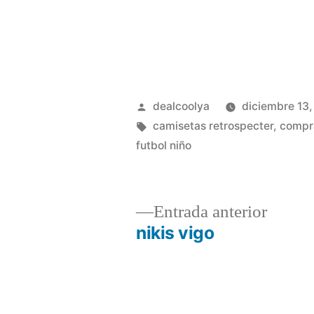
Publicado
dealcoolya
diciembre 13
por
Etiquetas:
camisetas retrospecter
,
compra
futbol niño
Entrad
Entrada anterior
anterio
nikis vigo
Navegación
de