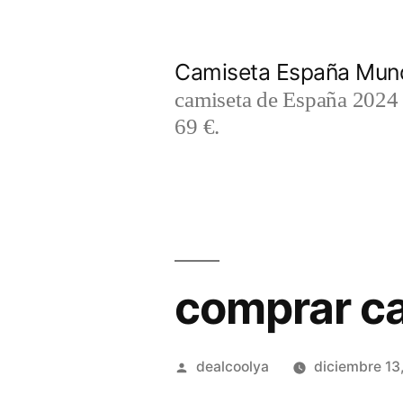
Saltar
al
Camiseta España Mund
contenido
camiseta de España 2024 m
69 €.
comprar ca
Publicado
dealcoolya
diciembre 13
por