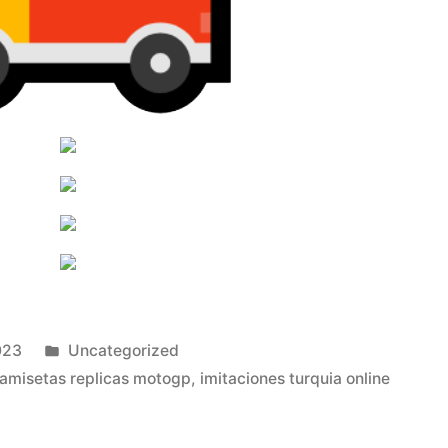
Publicado
023
Uncategorized
en
amisetas replicas motogp
,
imitaciones turquia online