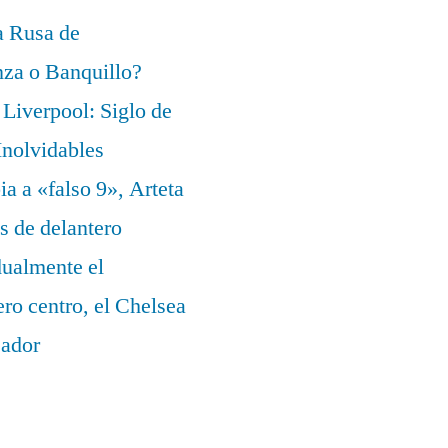
a Rusa de
za o Banquillo?
Liverpool: Siglo de
nolvidables
a a «falso 9», Arteta
s de delantero
dualmente el
ero centro, el Chelsea
eador