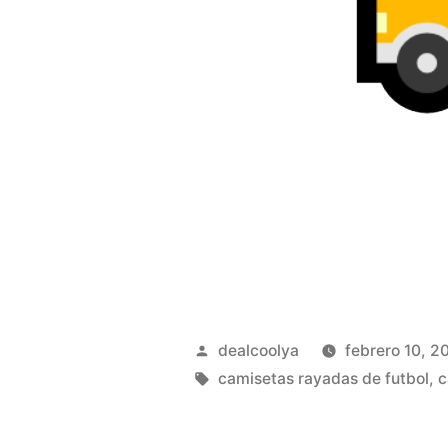
Publicado
dealcoolya
febrero 10, 2
por
Etiquetas:
camisetas rayadas de futbol
,
c