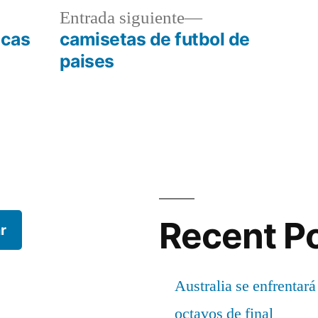
a
Entrada
Entrada siguiente
r:
siguiente:
icas
camisetas de futbol de
paises
Recent P
r
Australia se enfrentará
octavos de final