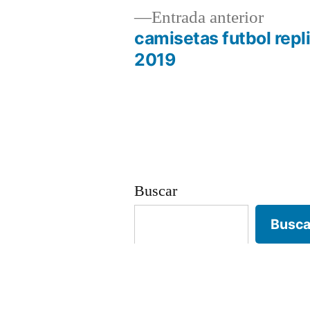
Entrad
Entrada anterior
anterio
camisetas futbol repl
Navegación
2019
de
entradas
Buscar
Busca