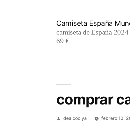
Saltar
al
Camiseta España Mund
contenido
camiseta de España 2024 m
69 €.
comprar ca
Publicado
dealcoolya
febrero 10, 
por