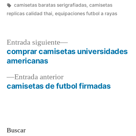
en
Etiquetas:
camisetas baratas serigrafiadas
,
camisetas
replicas calidad thai
,
equipaciones futbol a rayas
Entrada
Entrada siguiente
siguiente:
comprar camisetas universidades
Navegación
americanas
de
Entrada
Entrada anterior
entradas
anterior:
camisetas de futbol firmadas
Buscar