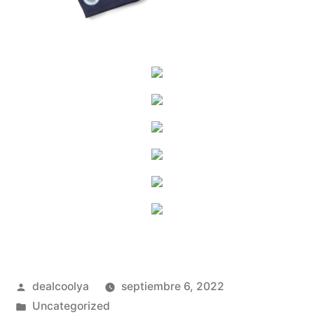
Publicado
dealcoolya
septiembre 6, 2022
por
Publicado
Uncategorized