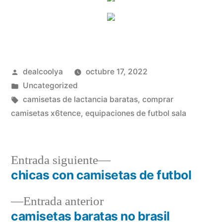
Publicado
dealcoolya
octubre 17, 2022
por
Publicado
Uncategorized
en
Etiquetas:
camisetas de lactancia baratas
,
comprar
camisetas x6tence
,
equipaciones de futbol sala
Entrada
Entrada siguiente
siguiente:
chicas con camisetas de futbol
Navegación
Entrada
Entrada anterior
de
anterior:
camisetas baratas no brasil