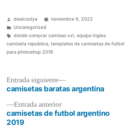
Publicado
dealcoolya
noviembre 9, 2022
por
Publicado
Uncategorized
en
Etiquetas:
donde comprar camisas xxl
,
equipo ingles
camiseta republica
,
templates de camisetas de futbol
para photoshop 2018
Entrada
Entrada siguiente
siguiente:
camisetas baratas argentina
Navegación
Entrada
Entrada anterior
de
anterior:
camisetas de futbol argentino
entradas
2019