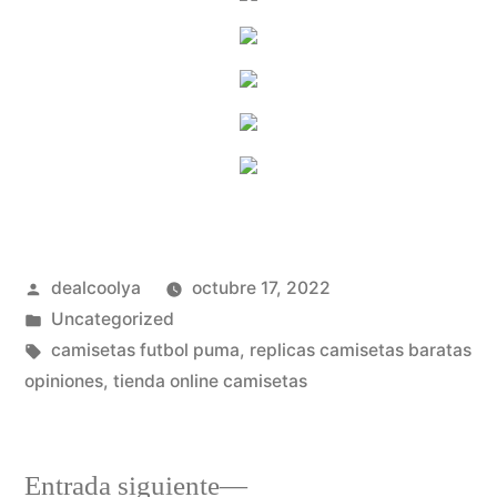
Publicado
dealcoolya
octubre 17, 2022
por
Publicado
Uncategorized
en
Etiquetas:
camisetas futbol puma
,
replicas camisetas baratas
opiniones
,
tienda online camisetas
Entrada
Entrada siguiente