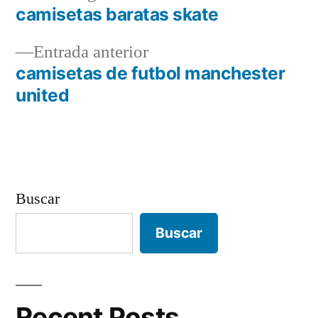
siguiente:
camisetas baratas skate
Navegación
Entrada
Entrada anterior
de
anterior:
camisetas de futbol manchester
entradas
united
Buscar
Buscar
Recent Posts