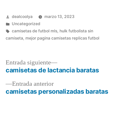
Publicado
dealcoolya
marzo 13, 2023
por
Publicado
Uncategorized
en
Etiquetas:
camisetas de futbol mls
,
hulk futbolista sin
camiseta
,
mejor pagina camisetas replicas futbol
Entrada
Entrada siguiente
siguiente:
camisetas de lactancia baratas
Navegación
Entrada
Entrada anterior
de
anterior:
camisetas personalizadas baratas
entradas