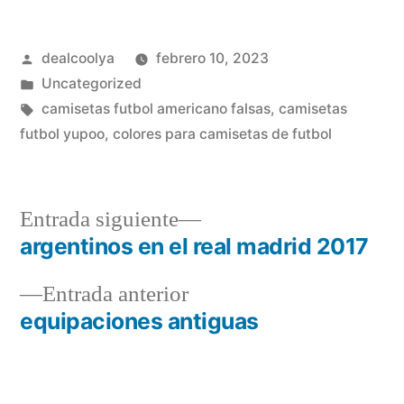
Publicado
dealcoolya
febrero 10, 2023
por
Publicado
Uncategorized
en
Etiquetas:
camisetas futbol americano falsas
,
camisetas
futbol yupoo
,
colores para camisetas de futbol
Entrada
Entrada siguiente
siguiente:
argentinos en el real madrid 2017
Navegación
Entrada
Entrada anterior
de
anterior:
equipaciones antiguas
entradas