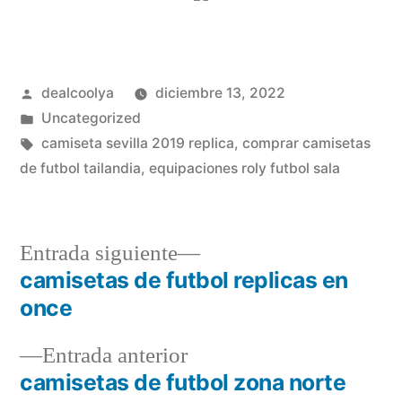
Publicado
dealcoolya
diciembre 13, 2022
por
Publicado
Uncategorized
en
Etiquetas:
camiseta sevilla 2019 replica
,
comprar camisetas
de futbol tailandia
,
equipaciones roly futbol sala
Entrada
Entrada siguiente
siguiente:
camisetas de futbol replicas en
Navegación
once
de
Entrada
Entrada anterior
entradas
anterior:
camisetas de futbol zona norte