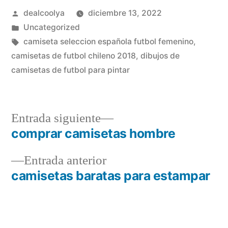
Publicado
dealcoolya
diciembre 13, 2022
por
Publicado
Uncategorized
en
Etiquetas:
camiseta seleccion española futbol femenino
,
camisetas de futbol chileno 2018
,
dibujos de
camisetas de futbol para pintar
Entrada
Entrada siguiente
siguiente:
comprar camisetas hombre
Navegación
Entrada
Entrada anterior
de
anterior:
camisetas baratas para estampar
entradas