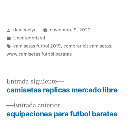
Publicado
dealcoolya
noviembre 9, 2022
por
Publicado
Uncategorized
en
Etiquetas:
camisetas futbol 2019
,
comprar kit camisetas
,
www.camisetas futbol baratas
Entrada
Entrada siguiente
siguiente:
camisetas replicas mercado libre
Navegación
Entrada
Entrada anterior
de
anterior:
equipaciones para futbol baratas
entradas