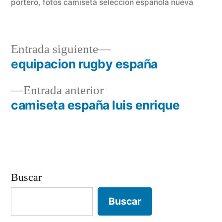
portero
,
fotos camiseta seleccion española nueva
Entrada
Entrada siguiente
siguiente:
equipacion rugby españa
Navegación
Entrada
Entrada anterior
de
anterior:
camiseta españa luis enrique
entradas
Buscar
Buscar