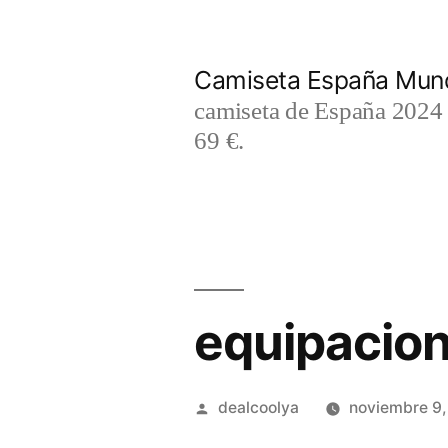
Saltar
al
Camiseta España Mund
contenido
camiseta de España 2024 m
69 €.
equipacion 
Publicado
dealcoolya
noviembre 9
por