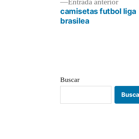
Entrad
Entrada anterior
anterio
camisetas futbol liga
Navegación
brasilea
de
entradas
Buscar
Busca