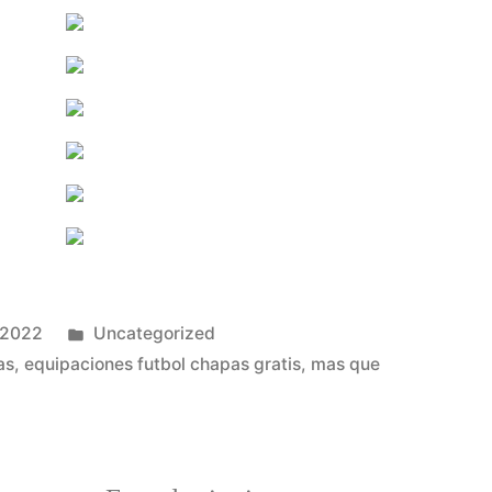
Publicado
 2022
Uncategorized
en
as
,
equipaciones futbol chapas gratis
,
mas que