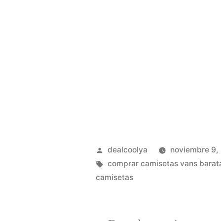
Publicado
dealcoolya
noviembre 9,
por
Etiquetas:
comprar camisetas vans barat
camisetas