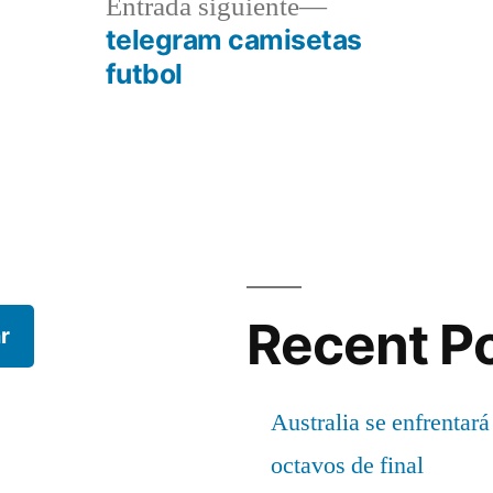
a
Entrada
Entrada siguiente
r:
siguiente:
telegram camisetas
futbol
Recent P
r
Australia se enfrentará
octavos de final