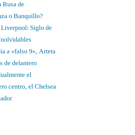
a Rusa de
za o Banquillo?
Liverpool: Siglo de
nolvidables
a a «falso 9», Arteta
s de delantero
dualmente el
ero centro, el Chelsea
eador