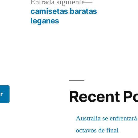
a
Entrada
Entrada siguiente
r:
siguiente:
camisetas baratas
leganes
Recent P
r
Australia se enfrentará
octavos de final