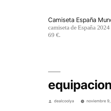
Saltar
al
Camiseta España Mund
contenido
camiseta de España 2024 m
69 €.
equipacion 
Publicado
dealcoolya
noviembre 9
por