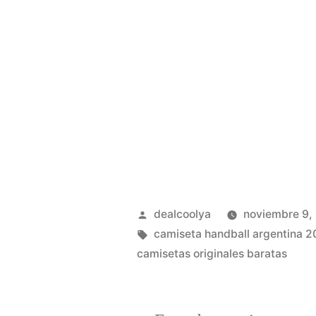
Publicado
dealcoolya
noviembre 9,
por
Etiquetas:
camiseta handball argentina 2
camisetas originales baratas