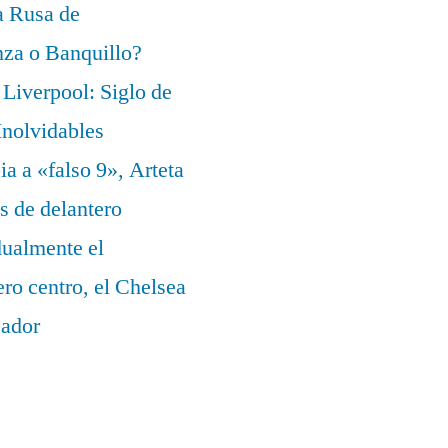
a Rusa de
za o Banquillo?
Liverpool: Siglo de
nolvidables
a a «falso 9», Arteta
s de delantero
dualmente el
ero centro, el Chelsea
eador