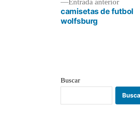
Entrad
Entrada anterior
anterio
camisetas de futbol
Navegación
wolfsburg
de
entradas
Buscar
Busca