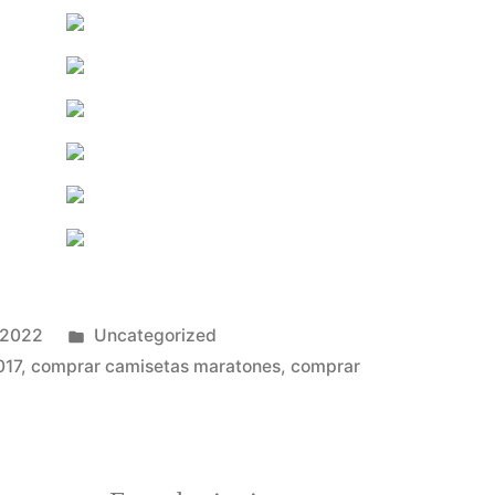
Publicado
 2022
Uncategorized
en
017
,
comprar camisetas maratones
,
comprar