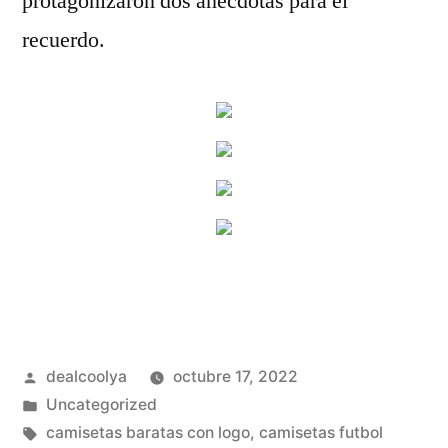
protagonizaron dos anécdotas para el
recuerdo.
Publicado
dealcoolya
octubre 17, 2022
por
Publicado
Uncategorized
en
Etiquetas:
camisetas baratas con logo
,
camisetas futbol