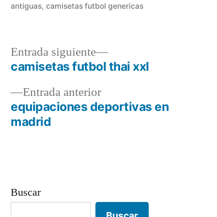
antiguas
,
camisetas futbol genericas
Entrada
Entrada siguiente
siguiente:
camisetas futbol thai xxl
Navegación
Entrada
Entrada anterior
de
anterior:
equipaciones deportivas en
entradas
madrid
Buscar
Buscar