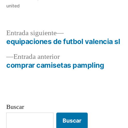
united
Entrada
Entrada siguiente
siguiente:
equipaciones de futbol valencia sl
Navegación
Entrada
Entrada anterior
de
anterior:
comprar camisetas pampling
entradas
Buscar
Buscar