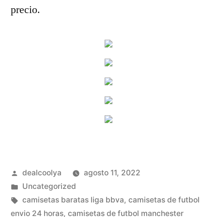
precio.
Publicado
dealcoolya
agosto 11, 2022
por
Publicado
Uncategorized
en
Etiquetas:
camisetas baratas liga bbva
,
camisetas de futbol
envio 24 horas
,
camisetas de futbol manchester