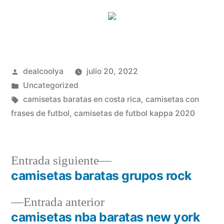
Publicado
dealcoolya
julio 20, 2022
por
Publicado
Uncategorized
en
Etiquetas:
camisetas baratas en costa rica
,
camisetas con
frases de futbol
,
camisetas de futbol kappa 2020
Entrada
Entrada siguiente
siguiente:
camisetas baratas grupos rock
Navegación
Entrada
Entrada anterior
de
anterior:
camisetas nba baratas new york