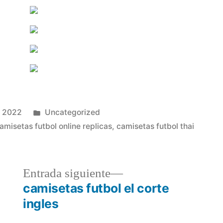
Publicado
, 2022
Uncategorized
en
amisetas futbol online replicas
,
camisetas futbol thai
a
Entrada
Entrada siguiente
r:
siguiente:
camisetas futbol el corte
ingles