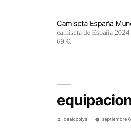
Saltar
al
Camiseta España Mund
contenido
camiseta de España 2024 m
69 €.
equipacion
Publicado
dealcoolya
septiembre 6
por