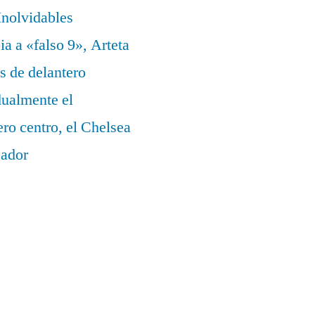
nolvidables
a a «falso 9», Arteta
s de delantero
dualmente el
ero centro, el Chelsea
eador