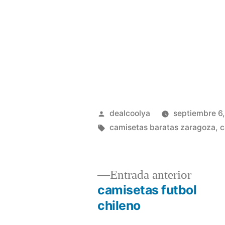
Publicado
dealcoolya
septiembre 6
por
Etiquetas:
camisetas baratas zaragoza
,
c
Entrad
Entrada anterior
anterio
camisetas futbol
Navegación
chileno