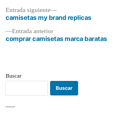
Entrada
Entrada siguiente
siguiente:
camisetas my brand replicas
Navegación
Entrada
Entrada anterior
de
anterior:
comprar camisetas marca baratas
entradas
Buscar
Buscar