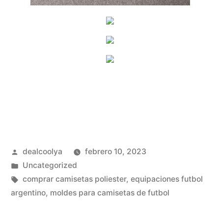
Publicado
dealcoolya
febrero 10, 2023
por
Publicado
Uncategorized
en
Etiquetas:
comprar camisetas poliester
,
equipaciones futbol
argentino
,
moldes para camisetas de futbol