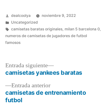
Publicado
dealcoolya
noviembre 9, 2022
por
Publicado
Uncategorized
en
Etiquetas:
camisetas baratas originales
,
milan 5 barcelona 0
,
numeros de camisetas de jugadores de futbol
famosos
Entrada
Entrada siguiente
siguiente:
camisetas yankees baratas
Navegación
Entrada
Entrada anterior
de
anterior:
camisetas de entrenamiento
entradas
futbol