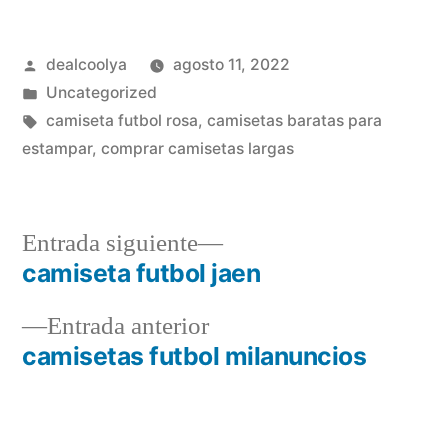
Publicado
dealcoolya
agosto 11, 2022
por
Publicado
Uncategorized
en
Etiquetas:
camiseta futbol rosa
,
camisetas baratas para
estampar
,
comprar camisetas largas
Entrada
Entrada siguiente
siguiente:
camiseta futbol jaen
Navegación
Entrada
Entrada anterior
de
anterior:
camisetas futbol milanuncios
entradas