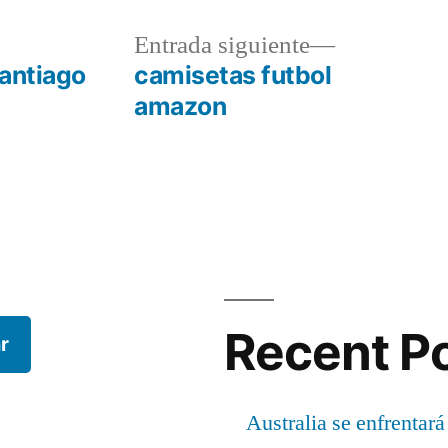
a
Entrada
Entrada siguiente
r:
siguiente:
santiago
camisetas futbol
amazon
Recent P
r
Australia se enfrentará