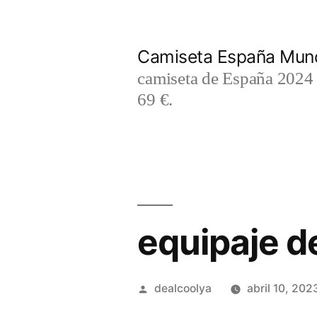
Saltar
al
Camiseta España Mund
contenido
camiseta de España 2024 m
69 €.
equipaje d
Publicado
dealcoolya
abril 10, 202
por