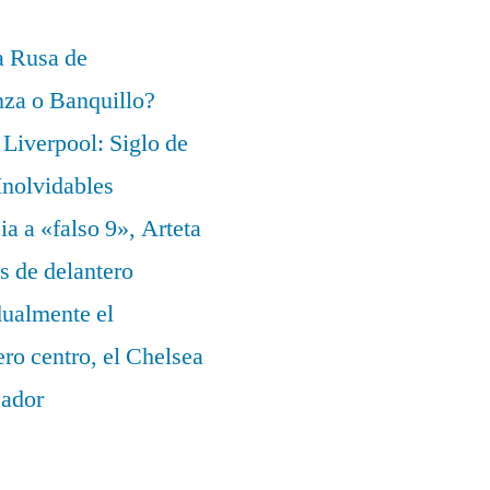
a Rusa de
za o Banquillo?
Liverpool: Siglo de
nolvidables
a a «falso 9», Arteta
s de delantero
dualmente el
ero centro, el Chelsea
eador