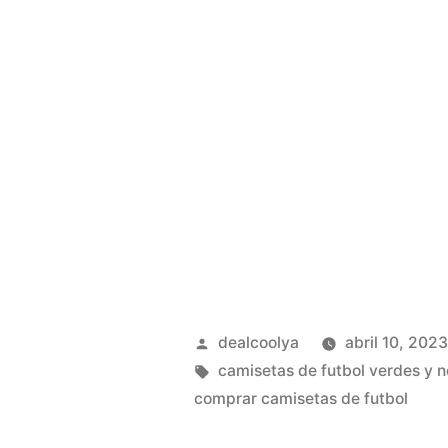
Publicado
dealcoolya
abril 10, 202
por
Etiquetas:
camisetas de futbol verdes y 
comprar camisetas de futbol