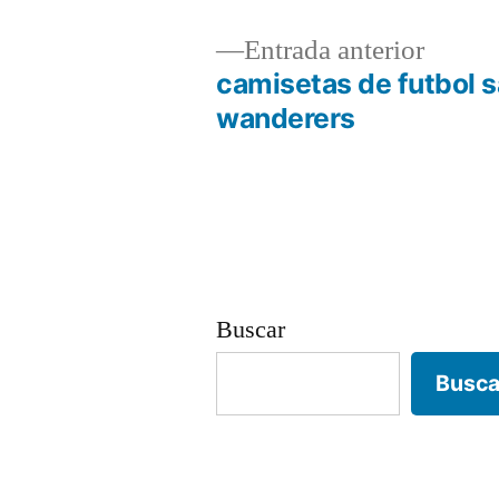
Entrad
Entrada anterior
anterio
camisetas de futbol 
Navegación
wanderers
de
entradas
Buscar
Busca