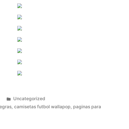
Publicado
3
Uncategorized
en
negras
,
camisetas futbol wallapop
,
paginas para