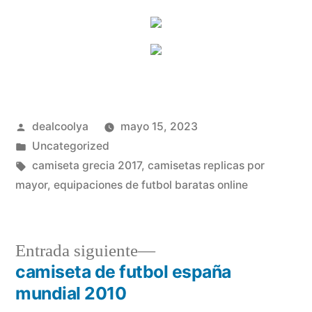
Publicado
dealcoolya
mayo 15, 2023
por
Publicado
Uncategorized
en
Etiquetas:
camiseta grecia 2017
,
camisetas replicas por
mayor
,
equipaciones de futbol baratas online
Entrada
Entrada siguiente
siguiente:
camiseta de futbol españa
Navegación
mundial 2010