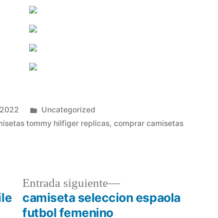
Publicado
 2022
Uncategorized
en
isetas tommy hilfiger replicas
,
comprar camisetas
a
Entrada
Entrada siguiente
r:
siguiente:
le
camiseta seleccion espaola
futbol femenino