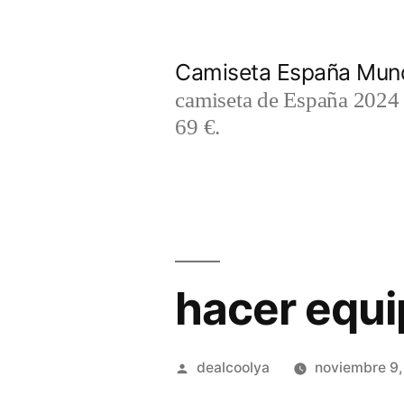
Saltar
al
Camiseta España Mund
contenido
camiseta de España 2024 m
69 €.
hacer equi
Publicado
dealcoolya
noviembre 9
por