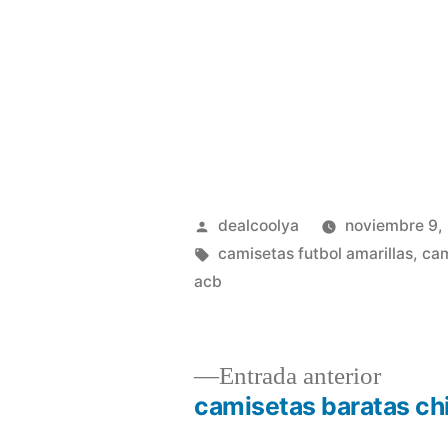
Publicado
dealcoolya
noviembre 9,
por
Etiquetas:
camisetas futbol amarillas
,
cam
acb
Entrad
Entrada anterior
anterio
camisetas baratas chi
Navegación