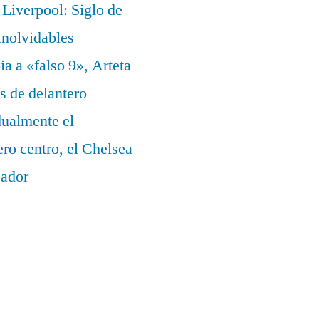
Liverpool: Siglo de
nolvidables
a a «falso 9», Arteta
s de delantero
dualmente el
ero centro, el Chelsea
eador