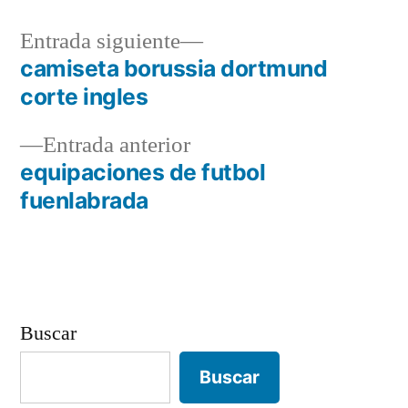
Entrada
Entrada siguiente
siguiente:
camiseta borussia dortmund
Navegación
corte ingles
de
Entrada
Entrada anterior
entradas
anterior:
equipaciones de futbol
fuenlabrada
Buscar
Buscar