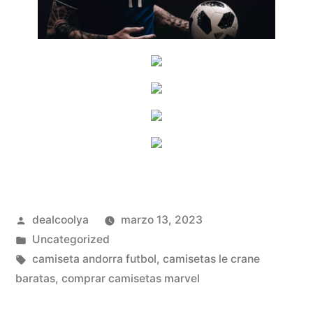
Publicado
dealcoolya
marzo 13, 2023
por
Publicado
Uncategorized
en
Etiquetas:
camiseta andorra futbol
,
camisetas le crane
baratas
,
comprar camisetas marvel