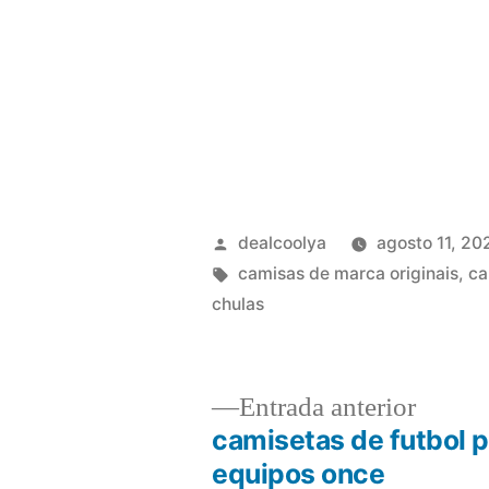
Publicado
dealcoolya
agosto 11, 20
por
Etiquetas:
camisas de marca originais
,
ca
chulas
Entrad
Entrada anterior
anterio
camisetas de futbol 
Navegación
equipos once