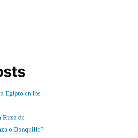
osts
 a Egipto en los
a Rusa de
za o Banquillo?