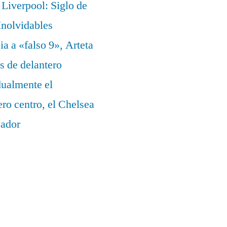
Liverpool: Siglo de
nolvidables
a a «falso 9», Arteta
s de delantero
dualmente el
ero centro, el Chelsea
eador