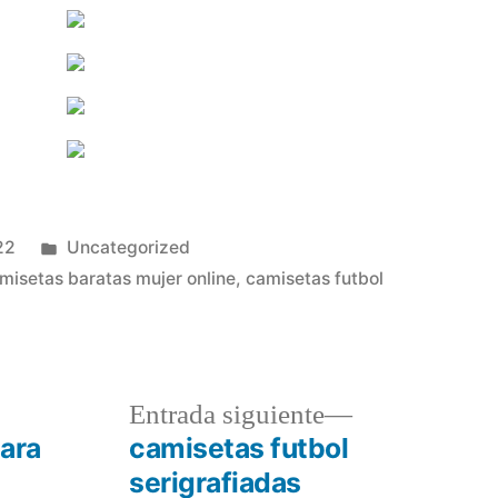
Publicado
22
Uncategorized
en
misetas baratas mujer online
,
camisetas futbol
a
Entrada
Entrada siguiente
r:
siguiente:
para
camisetas futbol
serigrafiadas