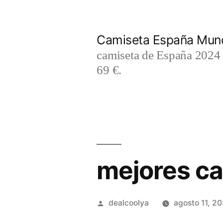
Saltar
al
Camiseta España Mund
contenido
camiseta de España 2024 m
69 €.
mejores ca
Publicado
dealcoolya
agosto 11, 2
por