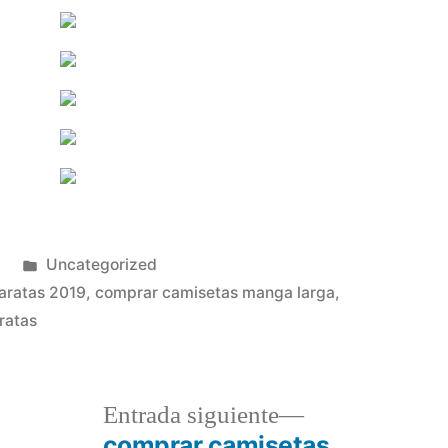
Publicado
2
Uncategorized
en
aratas 2019
,
comprar camisetas manga larga
,
ratas
a
Entrada
Entrada siguiente
r:
siguiente:
comprar camisetas