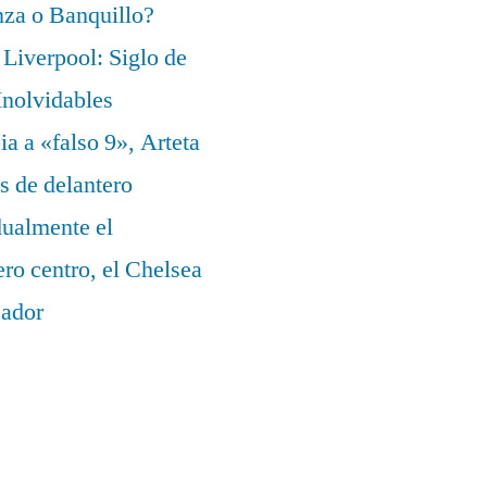
za o Banquillo?
Liverpool: Siglo de
nolvidables
a a «falso 9», Arteta
s de delantero
dualmente el
ero centro, el Chelsea
eador