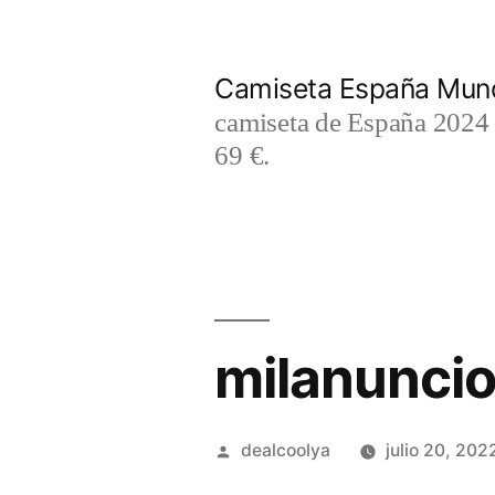
Saltar
al
Camiseta España Mund
contenido
camiseta de España 2024 m
69 €.
milanuncio
Publicado
dealcoolya
julio 20, 202
por