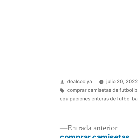
Publicado
dealcoolya
julio 20, 202
por
Etiquetas:
comprar camisetas de futbol b
equipaciones enteras de futbol ba
Entrad
Entrada anterior
anterio
comprar camisetas