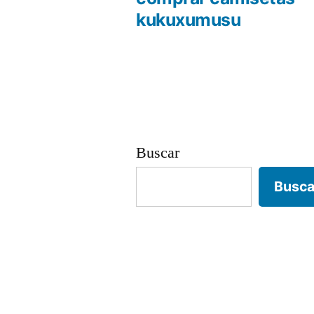
Navegación
kukuxumusu
de
entradas
Buscar
Busca