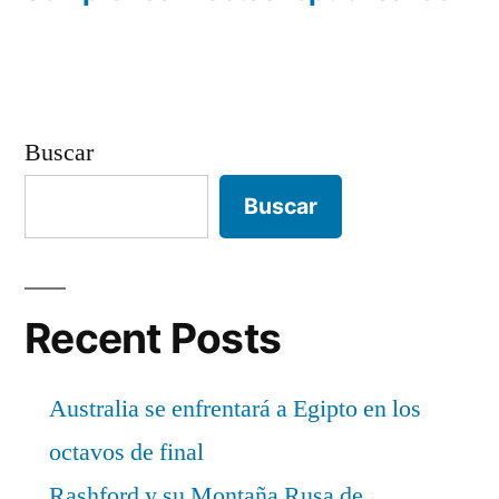
entradas
Buscar
Buscar
Recent Posts
Australia se enfrentará a Egipto en los
octavos de final
Rashford y su Montaña Rusa de