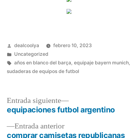
Publicado
dealcoolya
febrero 10, 2023
por
Publicado
Uncategorized
en
Etiquetas:
años en blanco del barça
,
equipaje bayern munich
,
sudaderas de equipos de futbol
Entrada
Entrada siguiente
siguiente:
equipaciones futbol argentino
Navegación
Entrada
Entrada anterior
de
anterior:
comprar camisetas republicanas