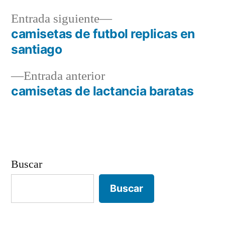
Entrada
Entrada siguiente
siguiente:
camisetas de futbol replicas en
Navegación
santiago
de
Entrada
Entrada anterior
entradas
anterior:
camisetas de lactancia baratas
Buscar
Buscar