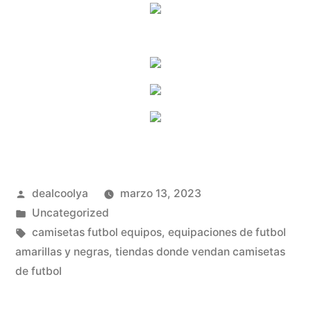
Publicado
dealcoolya
marzo 13, 2023
por
Publicado
Uncategorized
en
Etiquetas:
camisetas futbol equipos
,
equipaciones de futbol
amarillas y negras
,
tiendas donde vendan camisetas
de futbol