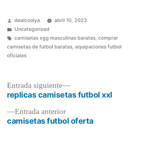
Publicado
dealcoolya
abril 10, 2023
por
Publicado
Uncategorized
en
Etiquetas:
camisetas xgg masculinas baratas
,
comprar
camisetas de futbol baratas
,
equipaciones futbol
oficiales
Entrada
Entrada siguiente
siguiente:
replicas camisetas futbol xxl
Navegación
Entrada
Entrada anterior
de
anterior:
camisetas futbol oferta
entradas