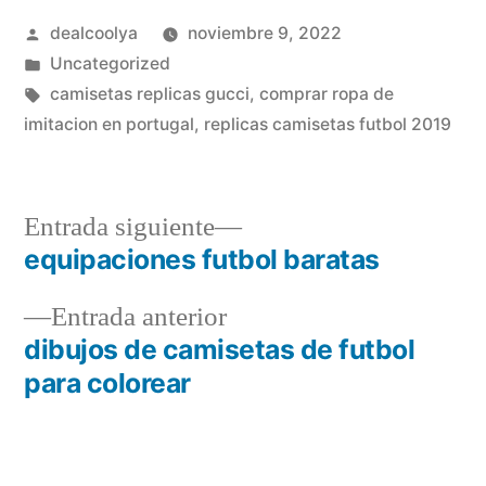
Publicado
dealcoolya
noviembre 9, 2022
por
Publicado
Uncategorized
en
Etiquetas:
camisetas replicas gucci
,
comprar ropa de
imitacion en portugal
,
replicas camisetas futbol 2019
Entrada
Entrada siguiente
siguiente:
equipaciones futbol baratas
Navegación
Entrada
Entrada anterior
de
anterior:
dibujos de camisetas de futbol
entradas
para colorear