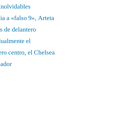
nolvidables
a a «falso 9», Arteta
s de delantero
dualmente el
ero centro, el Chelsea
eador