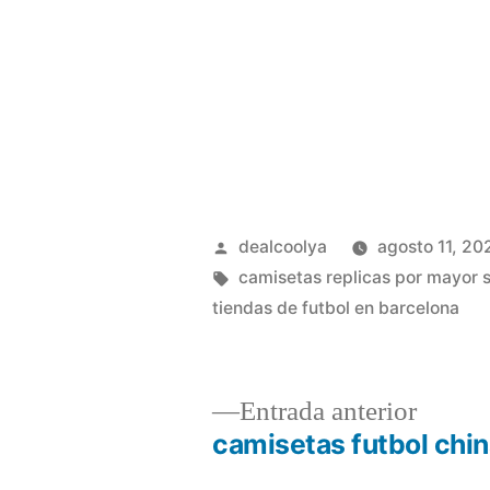
Publicado
dealcoolya
agosto 11, 20
por
Etiquetas:
camisetas replicas por mayor 
tiendas de futbol en barcelona
Entrad
Entrada anterior
anterio
camisetas futbol chi
Navegación