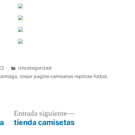
Publicado
22
Uncategorized
en
santiago
,
mejor pagina camisetas replicas futbol
,
a
Entrada
Entrada siguiente
r:
siguiente:
na
tienda camisetas