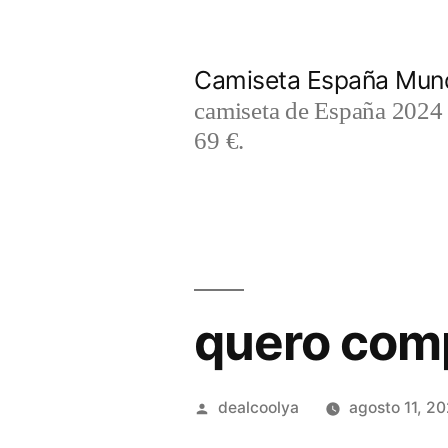
Saltar
al
Camiseta España Mund
contenido
camiseta de España 2024 m
69 €.
quero com
Publicado
dealcoolya
agosto 11, 2
por