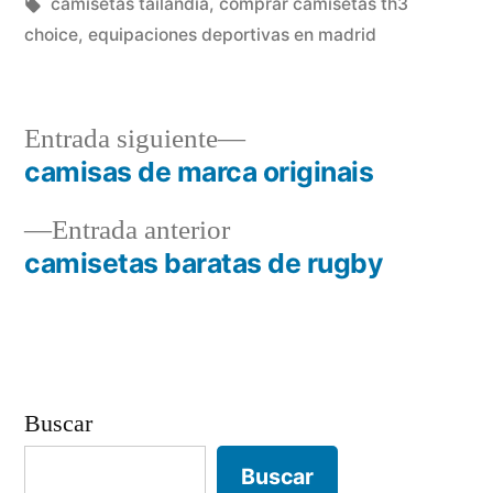
en
Etiquetas:
camisetas tailandia
,
comprar camisetas th3
choice
,
equipaciones deportivas en madrid
Entrada
Entrada siguiente
siguiente:
camisas de marca originais
Navegación
Entrada
Entrada anterior
de
anterior:
camisetas baratas de rugby
entradas
Buscar
Buscar