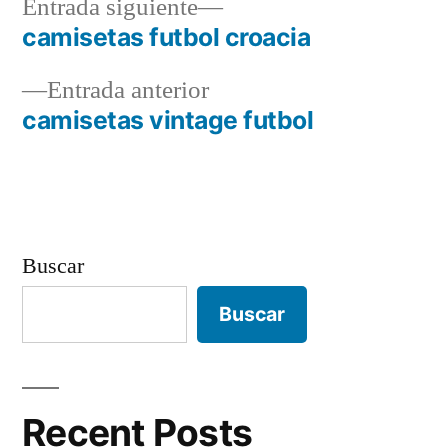
Entrada
Entrada siguiente
siguiente:
camisetas futbol croacia
Navegación
Entrada
Entrada anterior
de
anterior:
camisetas vintage futbol
entradas
Buscar
Buscar
Recent Posts