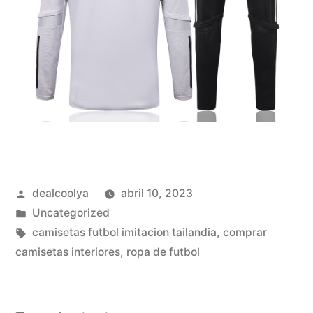
Publicado
dealcoolya
abril 10, 2023
por
Publicado
Uncategorized
en
Etiquetas:
camisetas futbol imitacion tailandia
,
comprar
camisetas interiores
,
ropa de futbol