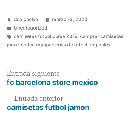
Publicado
dealcoolya
marzo 13, 2023
por
Publicado
Uncategorized
en
Etiquetas:
camisetas futbol puma 2019
,
comprar camisetas
para vender
,
equipaciones de futbol originales
Entrada
Entrada siguiente
siguiente:
fc barcelona store mexico
Navegación
Entrada
Entrada anterior
de
anterior:
camisetas futbol jamon
entradas