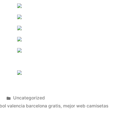
Publicado
3
Uncategorized
en
bol valencia barcelona gratis
,
mejor web camisetas