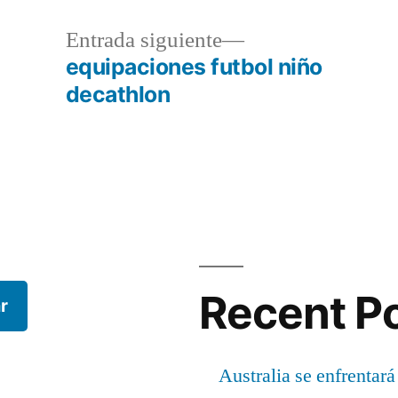
a
Entrada
Entrada siguiente
r:
siguiente:
equipaciones futbol niño
decathlon
Recent P
r
Australia se enfrentará