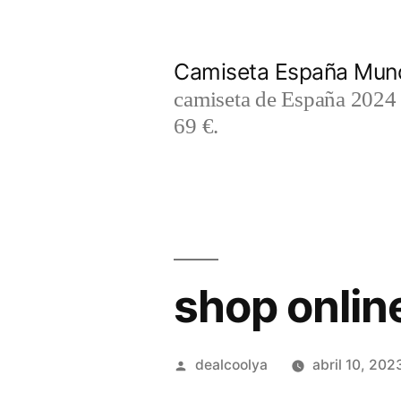
Saltar
al
Camiseta España Mund
contenido
camiseta de España 2024 m
69 €.
shop onlin
Publicado
dealcoolya
abril 10, 202
por