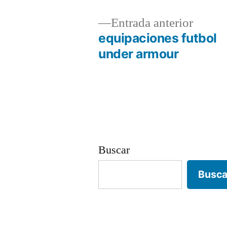
Entrad
Entrada anterior
anterio
equipaciones futbol
Navegación
under armour
de
entradas
Buscar
Busca