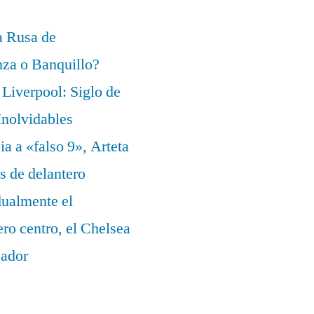
a Rusa de
za o Banquillo?
Liverpool: Siglo de
nolvidables
a a «falso 9», Arteta
s de delantero
dualmente el
ero centro, el Chelsea
eador