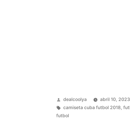
Publicado
dealcoolya
abril 10, 202
por
Etiquetas:
camiseta cuba futbol 2018
,
fut
futbol