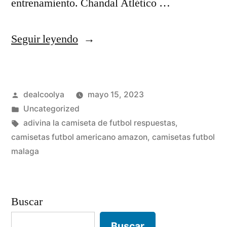
entrenamiento. Chandal Atlético …
«camiseta
Seguir leyendo
futbol
perro»
Publicado
dealcoolya
mayo 15, 2023
por
Publicado
Uncategorized
en
Etiquetas:
adivina la camiseta de futbol respuestas
,
camisetas futbol americano amazon
,
camisetas futbol
malaga
Buscar
Buscar