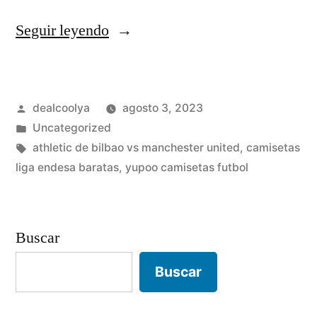
«camisetas
Seguir leyendo
de
futbol
Publicado
dealcoolya
agosto 3, 2023
por
por
Publicado
Uncategorized
20»
en
Etiquetas:
athletic de bilbao vs manchester united
,
camisetas
liga endesa baratas
,
yupoo camisetas futbol
Buscar
Buscar