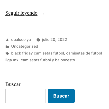
«camisetas
Seguir leyendo
futbol
real
Publicado
dealcoolya
julio 20, 2022
madrid»
por
Publicado
Uncategorized
en
Etiquetas:
black friday camisetas futbol
,
camisetas de futbol
liga mx
,
camisetas futbol y baloncesto
Buscar
Buscar