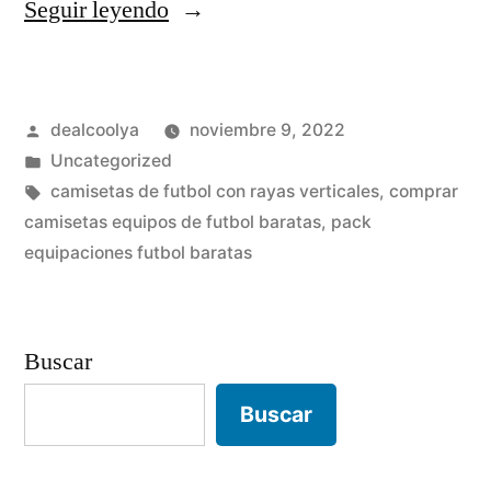
«camisetas
Seguir leyendo
ufc
baratas»
Publicado
dealcoolya
noviembre 9, 2022
por
Publicado
Uncategorized
en
Etiquetas:
camisetas de futbol con rayas verticales
,
comprar
camisetas equipos de futbol baratas
,
pack
equipaciones futbol baratas
Buscar
Buscar